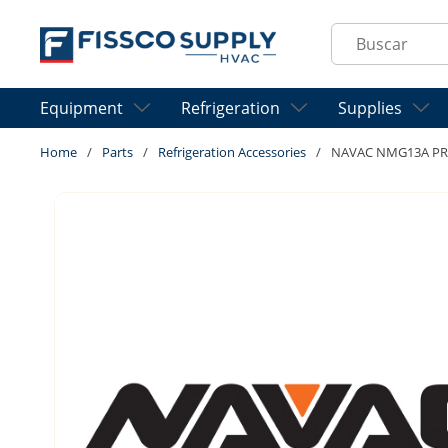
Skip to main content
Site Search
Equipment
Refrigeration
Supplies
Home
/
Parts
/
Refrigeration Accessories
/
NAVAC NMG13A PRO