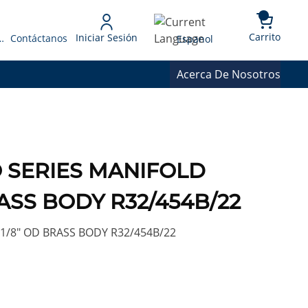
{0} 
Language
Carrito
Iniciar Sesión
 Presupuesto
Contáctanos
Espanol
Acerca De Nosotros
 SERIES MANIFOLD
ASS BODY R32/454B/22
1/8" OD BRASS BODY R32/454B/22