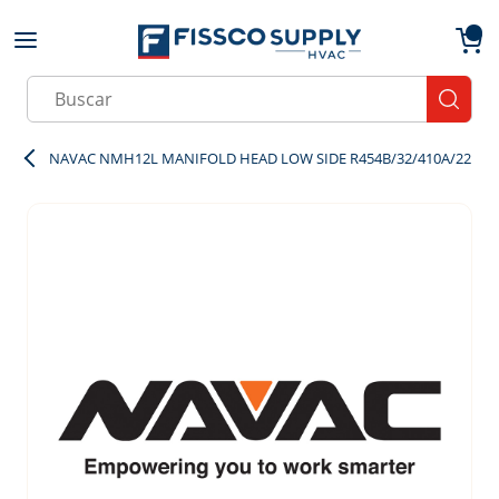
Skip to main content
menu
{0}
Site Search
submit
NAVAC NMH12L MANIFOLD HEAD LOW SIDE R454B/32/410A/22