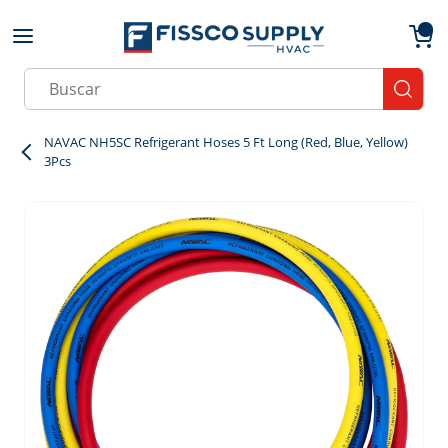
Skip to main content
menu
{0}
Site Search
submit
NAVAC NH5SC Refrigerant Hoses 5 Ft Long (Red, Blue, Yellow)
3Pcs