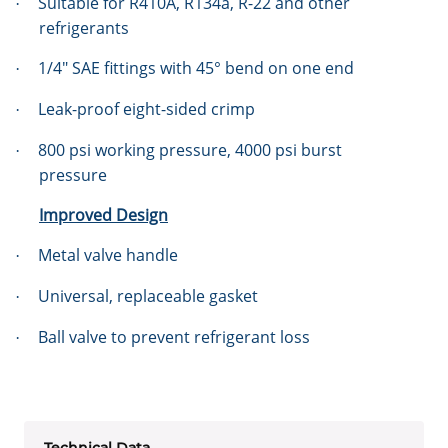
Suitable for R410A, R134a, R-22 and other
·
refrigerants
1/4″ SAE fittings with 45° bend on one end
·
Leak-proof eight-sided crimp
·
800 psi working pressure, 4000 psi burst
·
pressure
Improved Design
Metal valve handle
·
Universal, replaceable gasket
·
Ball valve to prevent refrigerant loss
·