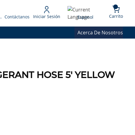
{0} 
Language
Carrito
Iniciar Sesión
 Presupuesto
Contáctanos
Espanol
Acerca De Nosotros
GERANT HOSE 5' YELLOW