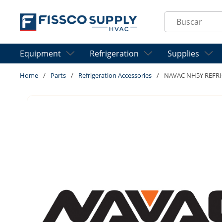
Skip to main content
Site Search
Equipment
Refrigeration
Supplies
Home
/
Parts
/
Refrigeration Accessories
/
NAVAC NH5Y REFRI