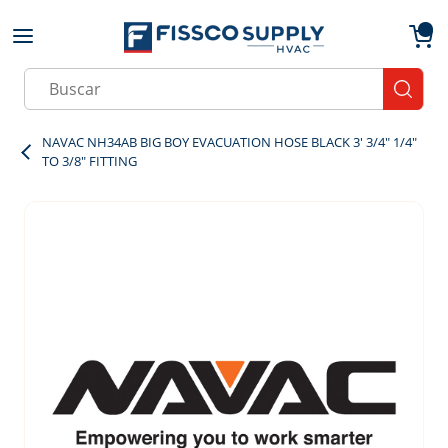
Skip to main content
menu
{0}
Site Search
submit
NAVAC NH34AB BIG BOY EVACUATION HOSE BLACK 3' 3/4" 1/4"
TO 3/8" FITTING