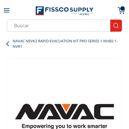
Skip to main content
menu
{0}
Site Search
submit
NAVAC NEVK2 RAPID EVACUATION KIT PRO SERIES 1-NHB2 1-
NVR1