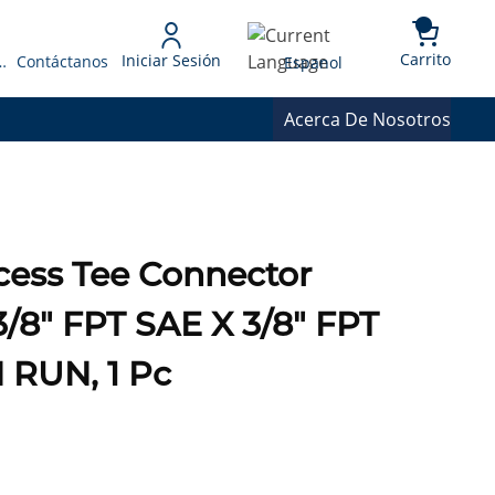
{0} 
Language
Carrito
Iniciar Sesión
 Presupuesto
Contáctanos
Espanol
Acerca De Nosotros
cess Tee Connector
3/8" FPT SAE X 3/8" FPT
RUN, 1 Pc