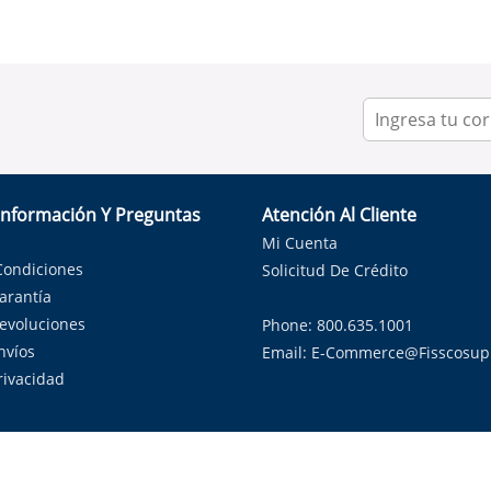
Información Y Preguntas
Atención Al Cliente
Mi Cuenta
Condiciones
Solicitud De Crédito
Garantía
Devoluciones
Phone: 800.635.1001
nvíos
Email:
E-Commerce@fisscosup
Privacidad
ndo con orgullo soluciones de HVAC en el estado de la Estrella Sol