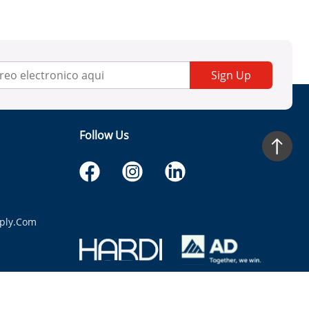
Sign Up
Follow Us
ply.com
itaria.