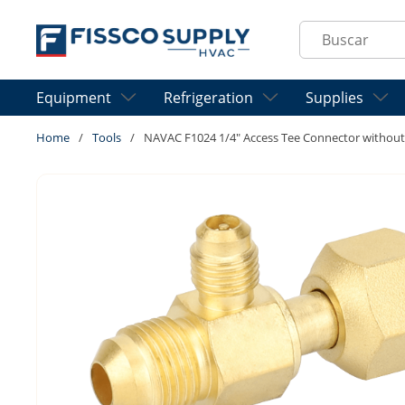
Skip to main content
Site Search
Equipment
Refrigeration
Supplies
Home
/
Tools
/
NAVAC F1024 1/4" Access Tee Connector without