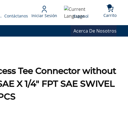
{0} 
Language
Carrito
Iniciar Sesión
 Presupuesto
Contáctanos
Espanol
Acerca De Nosotros
cess Tee Connector without
 SAE X 1/4" FPT SAE SWIVEL
PCS