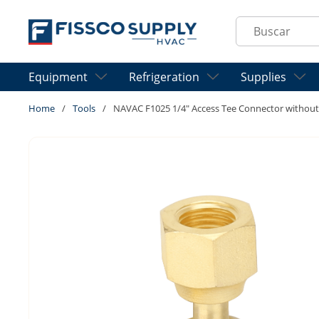
Skip to main content
Site Search
Equipment
Refrigeration
Supplies
Home
/
Tools
/
NAVAC F1025 1/4" Access Tee Connector without