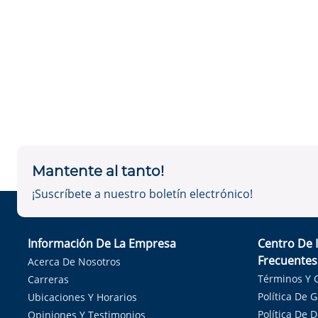
Mantente al tanto!
¡Suscríbete a nuestro boletín electrónico!
Información De La Empresa
Centro De 
Frecuentes
Acerca De Nosotros
Términos Y 
Carreras
Política De 
Ubicaciones Y Horarios
Política De 
Opiniones Y Testimonios