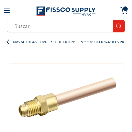
Skip to main content
menu
{0}
Site Search
submit
NAVAC F1045 COPPER TUBE EXTENSION 5/16" OD X 1/4" ID 5 PK