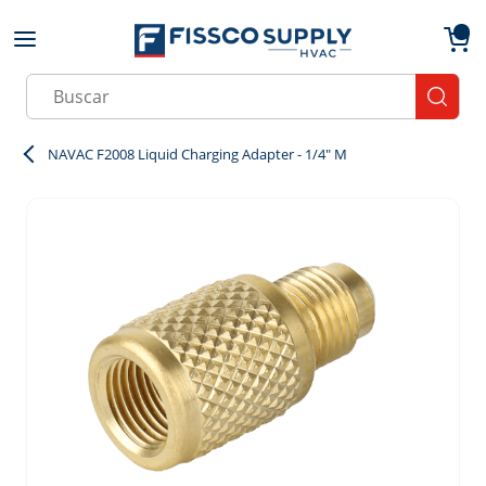
Skip to main content
menu
{0}
Site Search
submit
NAVAC F2008 Liquid Charging Adapter - 1/4" M