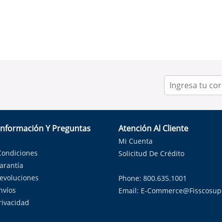
Información Y Preguntas
Atención Al Cliente
Mi Cuenta
Condiciones
Solicitud De Crédito
Garantía
Devoluciones
Phone: 800.635.1001
nvíos
Email:
E-Commerce@fisscosup
Privacidad