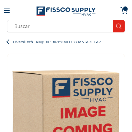
Skip to main content
menu
{0}
Site Search
submit
DiversiTech TRMJ130 130-158MFD 330V START CAP