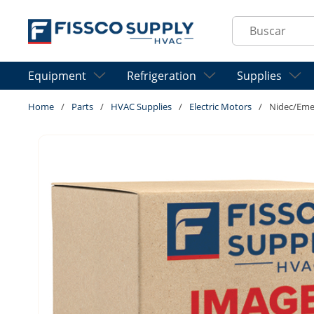
Skip to main content
Site Search
Equipment
Refrigeration
Supplies
Home
/
Parts
/
HVAC Supplies
/
Electric Motors
/
Nidec/Eme