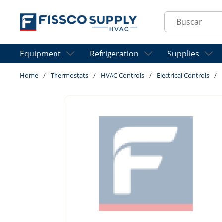
Skip to main content
Site Search
Equipment
Refrigeration
Supplies
Home
/
Thermostats
/
HVAC Controls
/
Electrical Controls
/