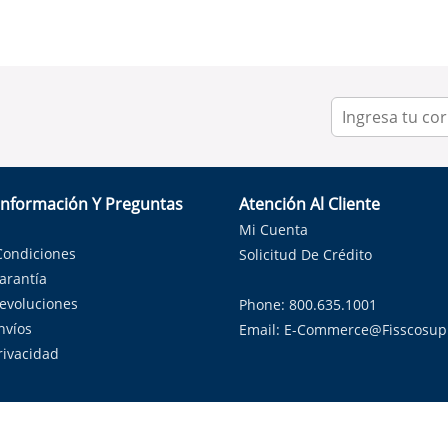
Información Y Preguntas
Atención Al Cliente
Mi Cuenta
Condiciones
Solicitud De Crédito
Garantía
Devoluciones
Phone: 800.635.1001
nvíos
Email:
E-Commerce@fisscosup
Privacidad
ndo con orgullo soluciones de HVAC en el estado de la Estrella Sol