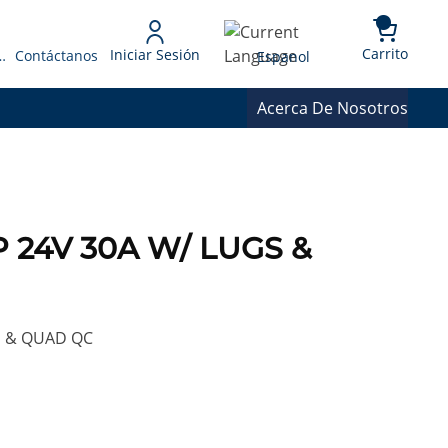
{0} 
Language
Carrito
Iniciar Sesión
 Presupuesto
Contáctanos
Espanol
Acerca De Nosotros
5P 24V 30A W/ LUGS &
S & QUAD QC