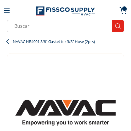
Skip to main content
menu
{0}
Site Search
submit
NAVAC HB4001 3/8” Gasket for 3/8” Hose (2pcs)