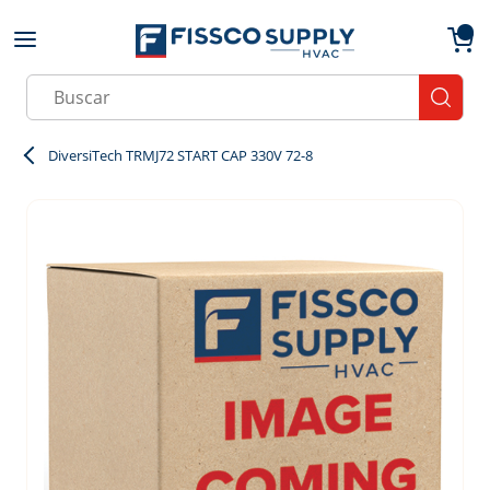
Skip to main content
menu
{0}
Site Search
submit
DiversiTech TRMJ72 START CAP 330V 72-8