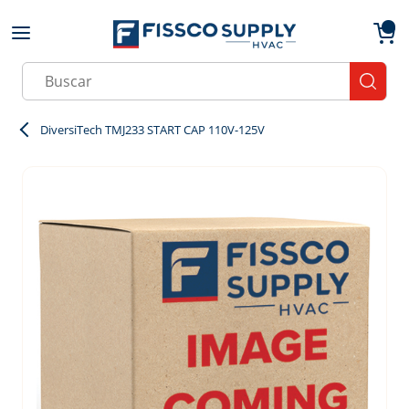
Skip to main content
menu
{0}
Site Search
submit
DiversiTech TMJ233 START CAP 110V-125V