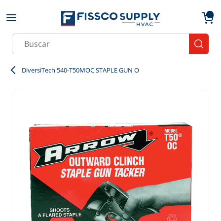
Skip to main content
menu
{0}
Site Search
submit
DiversiTech 540-T50MOC STAPLE GUN O