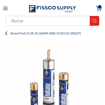
Skip to main content
menu
{0}
Site Search
submit
DiversiTech FLSR 20 20AMP 600V FUSES (FLSR020T)