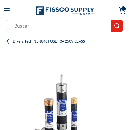
Skip to main content
menu
{0}
Site Search
submit
DiversiTech NLN040 FUSE 40A 250V CLASS