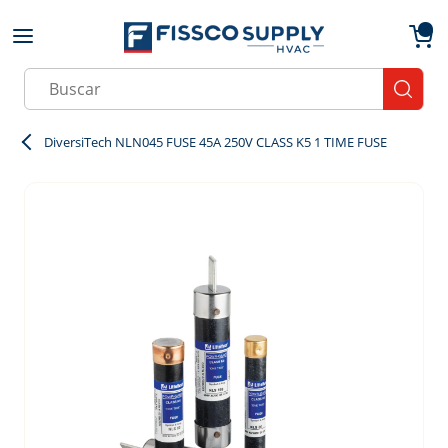
Skip to main content
menu
{0}
Site Search
submit
DiversiTech NLN045 FUSE 45A 250V CLASS K5 1 TIME FUSE