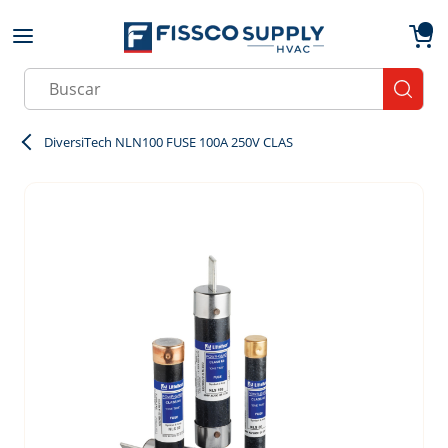
Skip to main content
menu
{0}
Site Search
submit
DiversiTech NLN100 FUSE 100A 250V CLAS