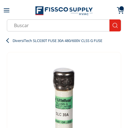
Skip to main content
menu
{0}
Site Search
submit
DiversiTech SLC030T FUSE 30A 480/600V CLSS G FUSE