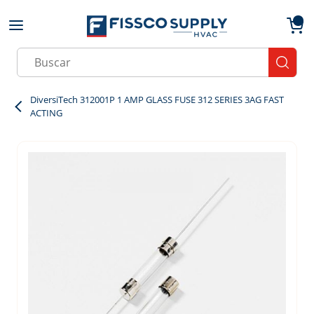
Skip to main content
menu
{0}
Site Search
submit
DiversiTech 312001P 1 AMP GLASS FUSE 312 SERIES 3AG FAST
ACTING