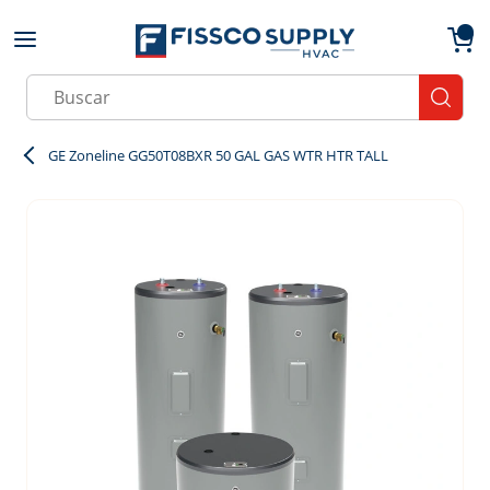
Skip to main content
menu
{0}
Site Search
submit
GE Zoneline GG50T08BXR 50 GAL GAS WTR HTR TALL