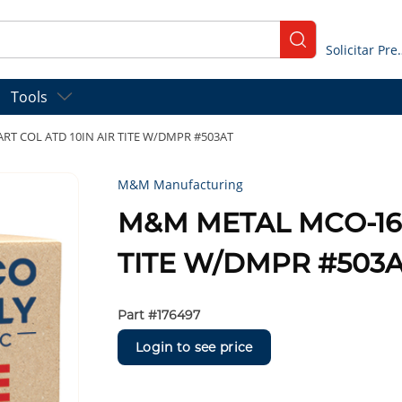
submit search
Solicitar
Tools
T COL ATD 10IN AIR TITE W/DMPR #503AT
M&M Manufacturing
M&M METAL MCO-169
TITE W/DMPR #503
Part #
176497
Login to see price