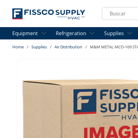
Skip to main content
Site Search
Equipment
Refrigeration
Supplies
Home
/
Supplies
/
Air Distribution
/
M&M METAL MCO-169 STAR