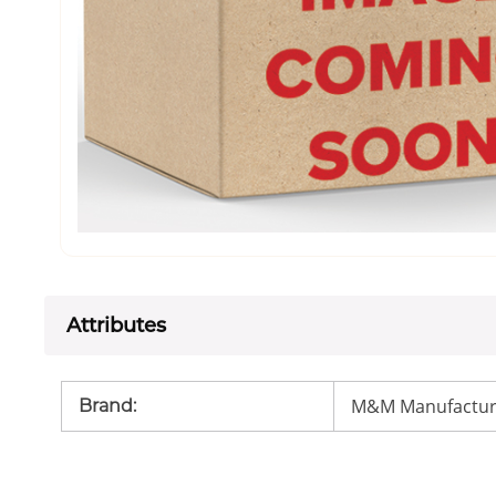
Attributes
M&M Manufactur
Brand
: