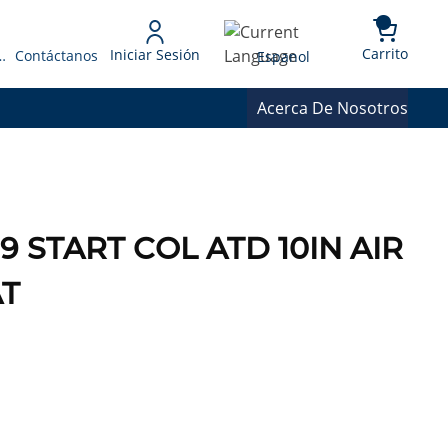
{0} 
Language
Carrito
Iniciar Sesión
 Presupuesto
Contáctanos
Espanol
Acerca De Nosotros
 START COL ATD 10IN AIR
AT