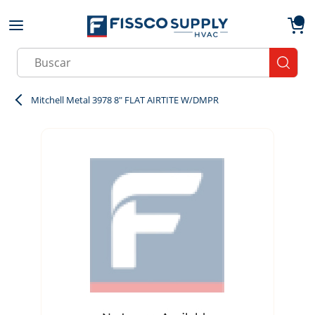
Skip to main content
menu
{0}
Site Search
submit
Mitchell Metal 3978 8" FLAT AIRTITE W/DMPR