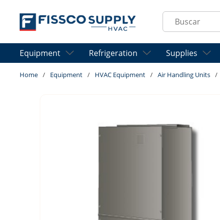
Skip to main content
Site Search
Equipment
Refrigeration
Supplies
Home
/
Equipment
/
HVAC Equipment
/
Air Handling Units
/