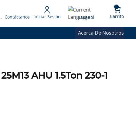
{0} 
Language
Carrito
Iniciar Sesión
 Presupuesto
Contáctanos
Espanol
Acerca De Nosotros
25M13 AHU 1.5Ton 230-1