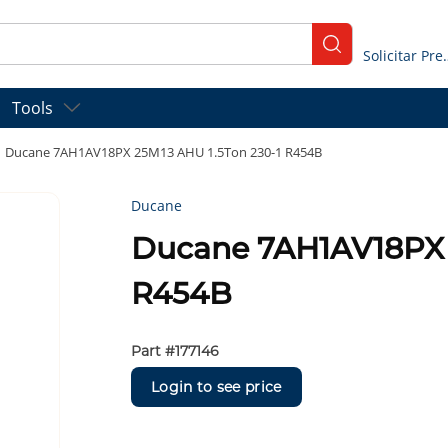
submit search
Solicitar
Tools
Ducane 7AH1AV18PX 25M13 AHU 1.5Ton 230-1 R454B
Ducane
Ducane 7AH1AV18PX 
R454B
Part #
177146
Login to see price