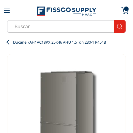
Skip to main content
menu
{0}
Site Search
submit
Ducane 7AH1AC18PX 25K46 AHU 1.5Ton 230-1 R454B