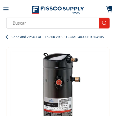
Skip to main content
menu
{0}
Site Search
submit
Copeland ZPS40LXE-TF5-800 VR SPD COMP 40000BTU R410A