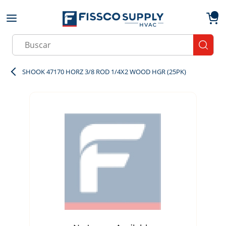
Skip to main content
menu
{0}
Site Search
submit
SHOOK 47170 HORZ 3/8 ROD 1/4X2 WOOD HGR (25PK)