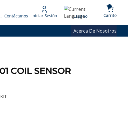
{0} 
Language
Carrito
Iniciar Sesión
 Presupuesto
Contáctanos
Espanol
Acerca De Nosotros
-01 COIL SENSOR
KIT