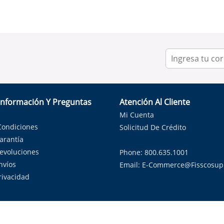
Información Y Preguntas
Atención Al Cliente
Mi Cuenta
Condiciones
Solicitud De Crédito
Garantía
Devoluciones
Phone: 800.635.1001
nvíos
Email:
E-Commerce@fisscosup
Privacidad
ndo con orgullo soluciones de HVAC en el estado de la Estrella Sol