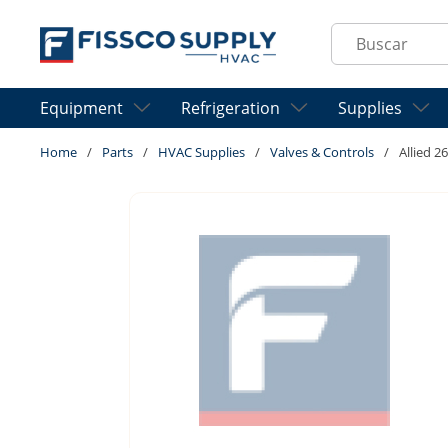
Skip to main content
Site Search
Equipment
Refrigeration
Supplies
Home
/
Parts
/
HVAC Supplies
/
Valves & Controls
/
Allied 