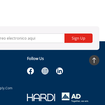
Sign Up
Follow Us
ply.com