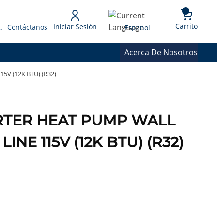
{0} 
Language
Carrito
Iniciar Sesión
 Presupuesto
Contáctanos
Espanol
Acerca De Nosotros
V (12K BTU) (R32)
ERTER HEAT PUMP WALL
NE 115V (12K BTU) (R32)