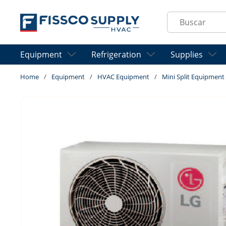
Skip to main content
Site Search
Equipment
Refrigeration
Supplies
Home
/
Equipment
/
HVAC Equipment
/
Mini Split Equipment