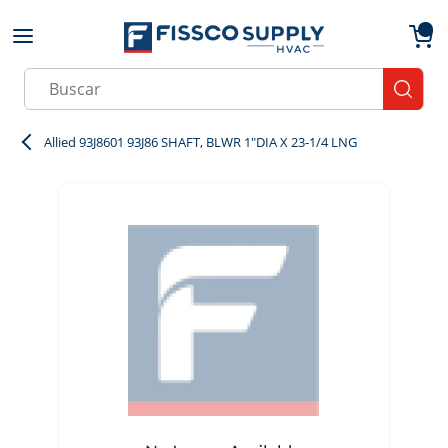
Skip to main content
menu
{0}
Site Search
submit
Allied 93J8601 93J86 SHAFT, BLWR 1"DIA X 23-1/4 LNG