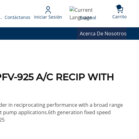
{0} 
Language
Carrito
Iniciar Sesión
 Presupuesto
Contáctanos
Espanol
Acerca De Nosotros
FV-925 A/C RECIP WITH
der in reciprocating performance with a broad range
t pump applications.6th generation fixed speed
25