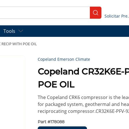
submit search
Solicitar
Tools
C RECIP WITH POE OIL
Copeland Emerson Climate
Copeland CR32K6E-P
POE OIL
The Copeland CRK6 compressor is the lea
for packaged system, geothermal and hea
reciprocating compressor.CR32K6E-PFV-9
Part #
178088