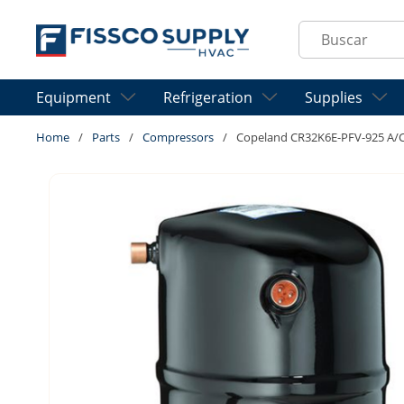
Skip to main content
Site Search
Equipment
Refrigeration
Supplies
Home
/
Parts
/
Compressors
/
Copeland CR32K6E-PFV-925 A/