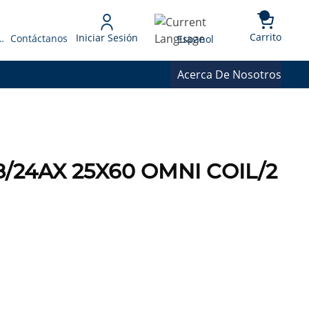
{0} 
Language
Carrito
Iniciar Sesión
 Presupuesto
Contáctanos
Espanol
Acerca De Nosotros
/24AX 25X60 OMNI COIL/2