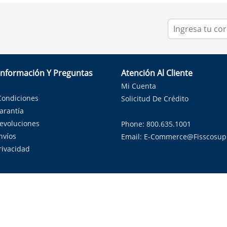
Información Y Preguntas
Atención Al Cliente
Mi Cuenta
Condiciones
Solicitud De Crédito
Garantía
Devoluciones
Phone: 800.635.1001
nvíos
Email:
E-Commerce@fisscosup
Privacidad
ndo con orgullo soluciones de HVAC en el estado de la Estrella Sol
Copyright ©
2026
Fissco Supply Dallas-Fort Worth