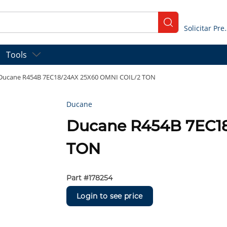
submit search
Solicitar
Tools
Ducane R454B 7EC18/24AX 25X60 OMNI COIL/2 TON
Ducane
Ducane R454B 7EC18
TON
Part #
178254
Login to see price