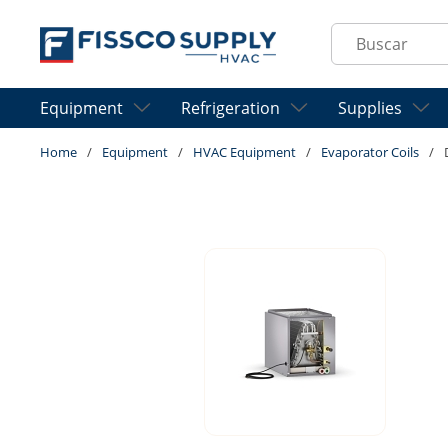
Skip to main content
Site Search
Equipment
Refrigeration
Supplies
Home
/
Equipment
/
HVAC Equipment
/
Evaporator Coils
/