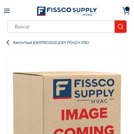
Skip to main content
menu
{0}
Site Search
submit
RectorSeal JOEYPRO2020 JOEY POUCH PRO