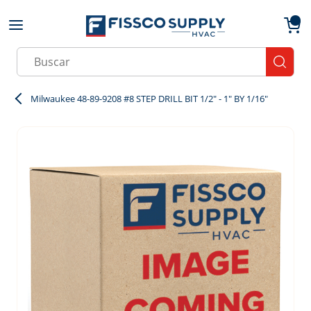
Skip to main content
menu
{0}
Site Search
submit
Milwaukee 48-89-9208 #8 STEP DRILL BIT 1/2" - 1" BY 1/16"