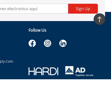
Sign Up
Follow Us
ply.com
itaria.