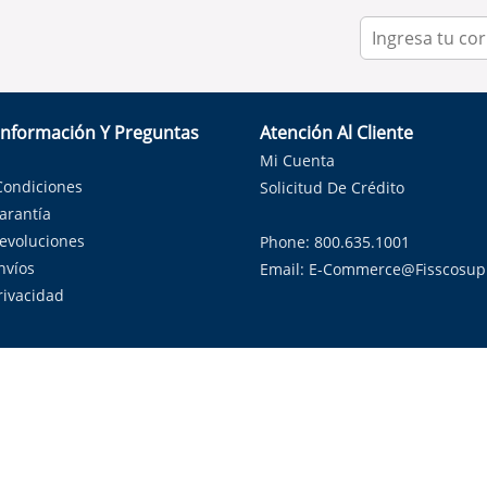
Información Y Preguntas
Atención Al Cliente
Mi Cuenta
Condiciones
Solicitud De Crédito
Garantía
Devoluciones
Phone: 800.635.1001
nvíos
Email:
E-Commerce@fisscosup
Privacidad
ndo con orgullo soluciones de HVAC en el estado de la Estrella Sol
Copyright ©
2026
Fissco Supply Dallas-Fort Worth