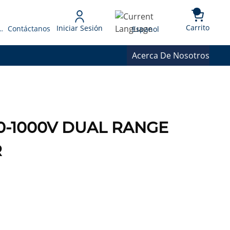
{0} 
Language
Carrito
Iniciar Sesión
 Presupuesto
Contáctanos
Espanol
Acerca De Nosotros
10-1000V DUAL RANGE
R