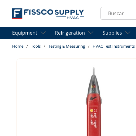
Skip to main content
Site Search
Equipment
Refrigeration
Supplies
Home
/
Tools
/
Testing & Measuring
/
HVAC Test Instruments