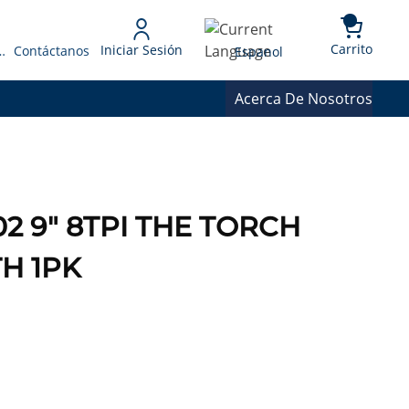
{0} 
Language
Carrito
Iniciar Sesión
 Presupuesto
Contáctanos
Espanol
Acerca De Nosotros
02 9" 8TPI THE TORCH
H 1PK