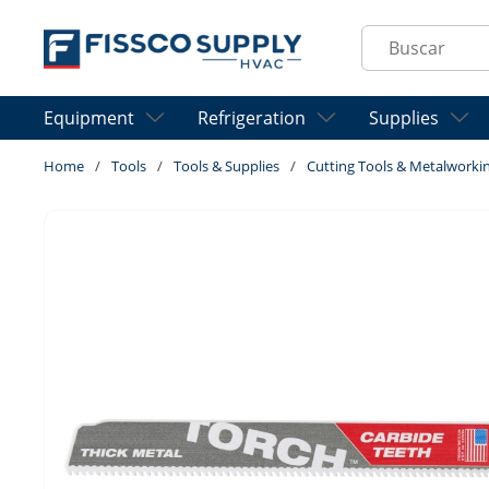
Skip to main content
Site Search
Equipment
Refrigeration
Supplies
Home
/
Tools
/
Tools & Supplies
/
Cutting Tools & Metalworki