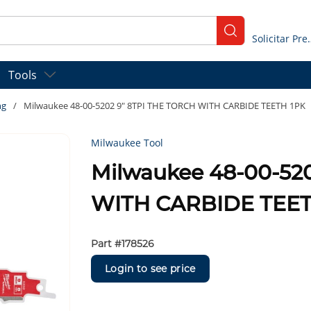
submit search
Solicitar
Tools
ng
/
Milwaukee 48-00-5202 9" 8TPI THE TORCH WITH CARBIDE TEETH 1PK
Milwaukee Tool
Milwaukee 48-00-52
WITH CARBIDE TEET
Part #
178526
Login to see price