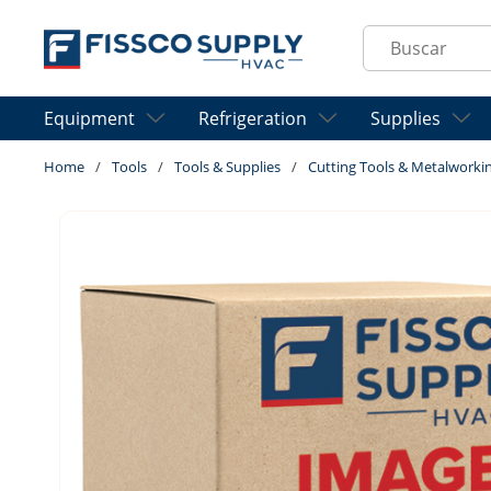
Skip to main content
Site Search
Equipment
Refrigeration
Supplies
Home
/
Tools
/
Tools & Supplies
/
Cutting Tools & Metalworki