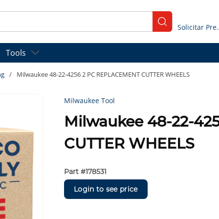
submit search
Solicitar
Tools
ng
/
Milwaukee 48-22-4256 2 PC REPLACEMENT CUTTER WHEELS
Milwaukee Tool
Milwaukee 48-22-4
CUTTER WHEELS
Part #
178531
Login to see price