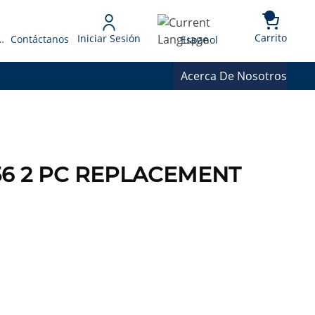
{0} 
Language
Carrito
Iniciar Sesión
 Presupuesto
Contáctanos
Espanol
Acerca De Nosotros
256 2 PC REPLACEMENT