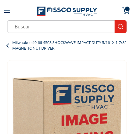
Skip to main content
menu
{0}
Site Search
submit
Milwaukee 49-66-4503 SHOCKWAVE IMPACT DUTY 5/16" X 1-7/8"
MAGNETIC NUT DRIVER