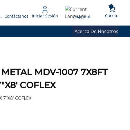
{0} 
Language
Carrito
Iniciar Sesión
 Presupuesto
Contáctanos
Espanol
Acerca De Nosotros
 METAL MDV-1007 7X8FT
"X8' COFLEX
 7"X8' COFLEX