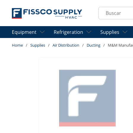
Skip to main content
Site Search
Equipment
Refrigeration
Supplies
Home
/
Supplies
/
Air Distribution
/
Ducting
/
M&M Manufact