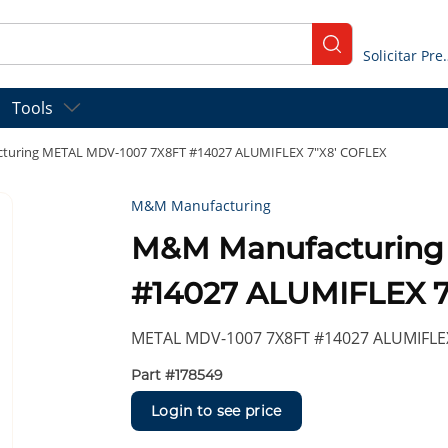
submit search
Solicitar
Tools
uring METAL MDV-1007 7X8FT #14027 ALUMIFLEX 7"X8' COFLEX
M&M Manufacturing
M&M Manufacturing
#14027 ALUMIFLEX 7
METAL MDV-1007 7X8FT #14027 ALUMIFLEX
Part #
178549
Login to see price