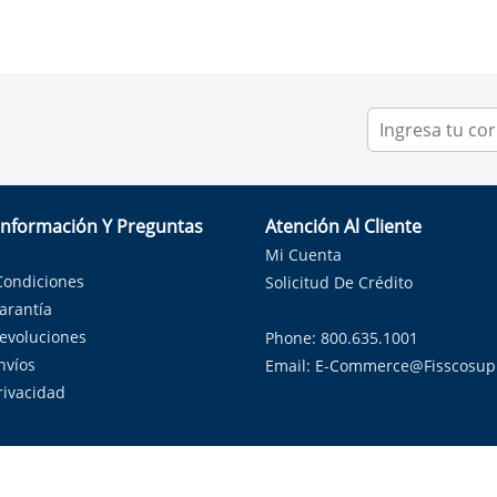
Información Y Preguntas
Atención Al Cliente
Mi Cuenta
Condiciones
Solicitud De Crédito
Garantía
Devoluciones
Phone: 800.635.1001
nvíos
Email:
E-Commerce@fisscosup
Privacidad
ndo con orgullo soluciones de HVAC en el estado de la Estrella Sol