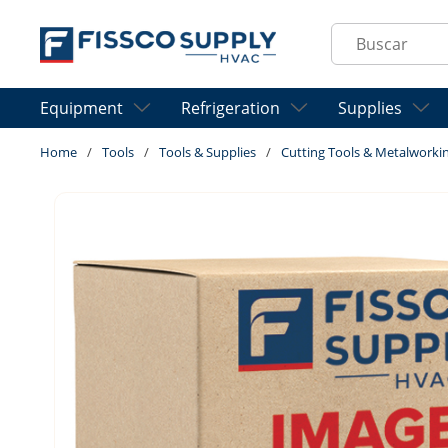
Skip to main content
Site Search
Equipment
Refrigeration
Supplies
Home
/
Tools
/
Tools & Supplies
/
Cutting Tools & Metalworki