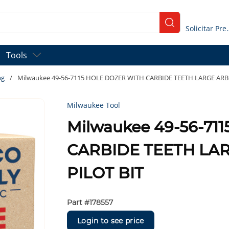
submit search
Solicitar
Tools
ng
/
Milwaukee 49-56-7115 HOLE DOZER WITH CARBIDE TEETH LARGE ARB
Milwaukee Tool
Milwaukee 49-56-71
CARBIDE TEETH LA
PILOT BIT
Part #
178557
Login to see price