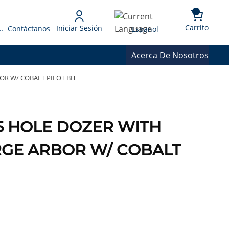
{0} 
Language
Carrito
Iniciar Sesión
 Presupuesto
Contáctanos
Espanol
Acerca De Nosotros
OR W/ COBALT PILOT BIT
15 HOLE DOZER WITH
RGE ARBOR W/ COBALT