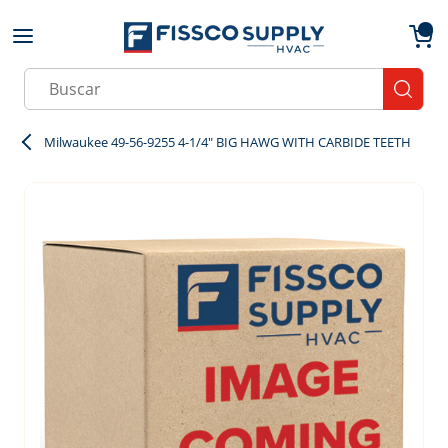
Skip to main content
menu
{0}
Site Search
submit
Milwaukee 49-56-9255 4-1/4" BIG HAWG WITH CARBIDE TEETH