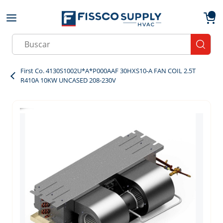
Skip to main content
menu
{0}
Site Search
submit
First Co. 4130S1002U*A*P000AAF 30HXS10-A FAN COIL 2.5T
R410A 10KW UNCASED 208-230V