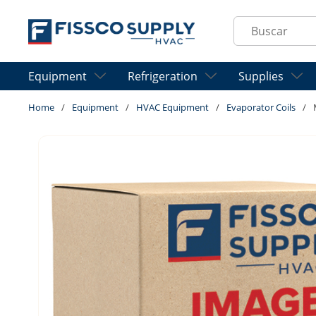
Skip to main content
Site Search
Equipment
Refrigeration
Supplies
Home
/
Equipment
/
HVAC Equipment
/
Evaporator Coils
/