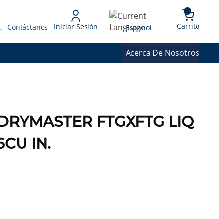
{0} 
Language
Carrito
Iniciar Sesión
 Presupuesto
Contáctanos
Espanol
Acerca De Nosotros
8 DRYMASTER FTGXFTG LIQ
6CU IN.