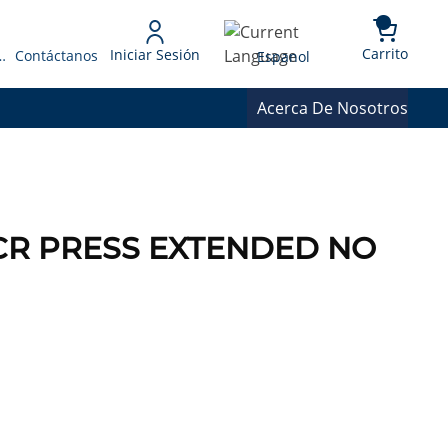
{0} 
Language
Carrito
Iniciar Sesión
 Presupuesto
Contáctanos
Espanol
Acerca De Nosotros
 ACR PRESS EXTENDED NO