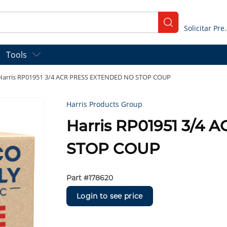
submit search
Solicitar
Tools
Harris RP01951 3/4 ACR PRESS EXTENDED NO STOP COUP
Harris Products Group
Harris RP01951 3/4
STOP COUP
Part #
178620
Login to see price