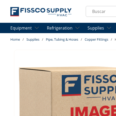
Skip to main content
Site Search
Equipment
Refrigeration
Supplies
Home
/
Supplies
/
Pipe, Tubing & Hoses
/
Copper Fittings
/