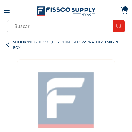
Skip to main content
menu
{0}
Site Search
submit
SHOOK 11072 10X1/2 JIFFY POINT SCREWS 1/4" HEAD 500/PL
BOX