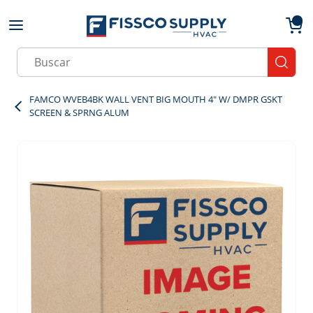
Skip to main content
menu
{0}
Site Search
submit
FAMCO WVEB4BK WALL VENT BIG MOUTH 4" W/ DMPR GSKT
SCREEN & SPRNG ALUM